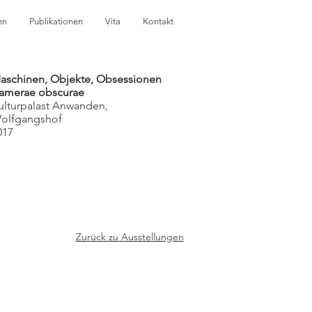
en
Publikationen
Vita
Kontakt
aschinen, Objekte, Obsessionen
amerae obscurae
ulturpalast Anwanden,
olfgangshof
017
Zurück zu Ausstellungen