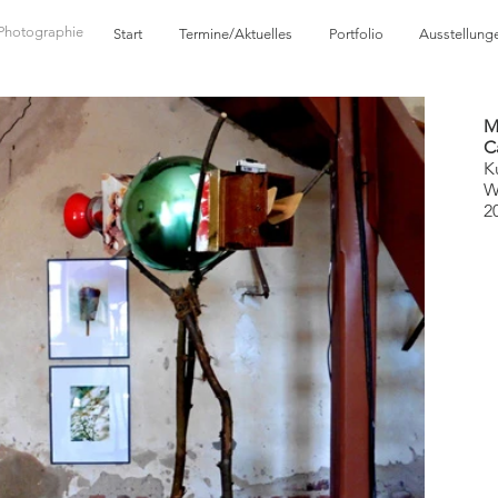
Photographie
Start
Termine/Aktuelles
Portfolio
Ausstellung
M
C
K
W
2