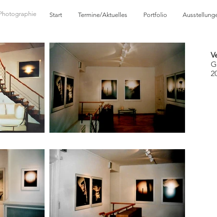
Photographie
Start
Termine/Aktuelles
Portfolio
Ausstellung
V
G
2